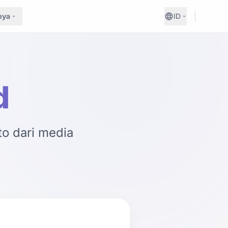
nya
ID
d
o dari media