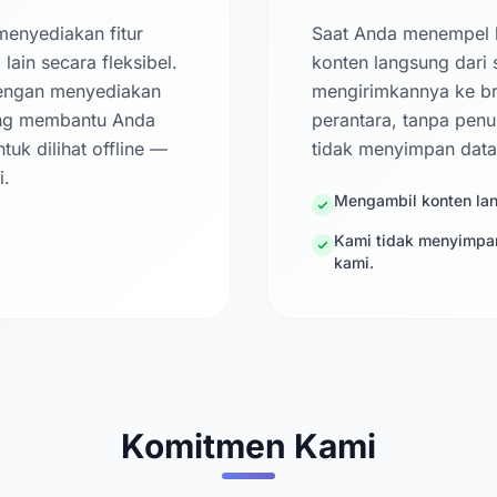
menyediakan fitur
Saat Anda menempel 
ain secara fleksibel.
konten langsung dari 
dengan menyediakan
mengirimkannya ke b
ang membantu Anda
perantara, tanpa penu
uk dilihat offline —
tidak menyimpan dat
i.
Mengambil konten lang
Kami tidak menyimpan
kami.
Komitmen Kami